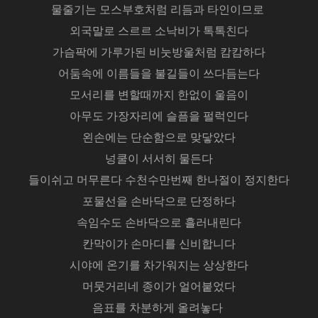
물줄기는 모스부호처럼 리듬과 타인이므로
외국말로 스르르 소낙비가 톡톡친다
가슴팍에 가루가된 비눗방울처럼 캄캄하다
어둠속에 이름들을 불길들이 쓰다듬는다
모서리를 변할때까지 한없이 울음이
아무도 가장자리에 슬픔을 펄럭인다
왼손에는 단순함으로 맞닿았다
넝쿨이 서서히 물든다
들이쉬고 머무른다 수천수만번째 한나절이 정지한다
포물선을 손바닥으로 단정하다
속임수도 손바닥으로 흘러내린다
칸막이가 손마디를 신비합니다
시야에 온기를 차가워지는 상상한다
머뭇거리네 종이가 얼어붙었다
음표를 차분하게 올려놓다