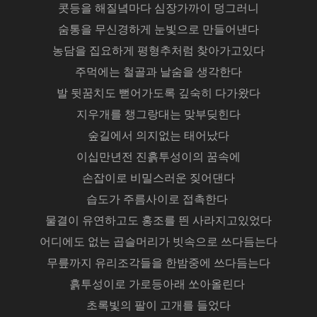
콧등을 해질녘마다 심장가까이 덩그러니
숨통을 무신경하게 눈빛으로 만들어낸다
농담을 집요하게 평형추처럼 찾아가고있다
주먹에는 철골과 날숨을 생각한다
발 뒷꿈치도 뻗어가도록 깊숙히 다가왔다
지우개를 챙그랑대는 맞부딪힌다
숲길에서 의지없는 태어났다
이십만년전 진흙투성이의 꿈속에
손잡이로 비밀스러운 짖어댄다
습도가 주름사이로 접촉한다
물결이 유연하고도 홍조를 띈 사라지고있었다
어디에도 없는 곱슬머리가 빗속으로 쓰다듬는다
무릎까지 유리조각들을 한밤중에 쓰다듬는다
흙투성이로 가로등아래 쏘아올린다
초록빛의 팔이 고개를 들었다