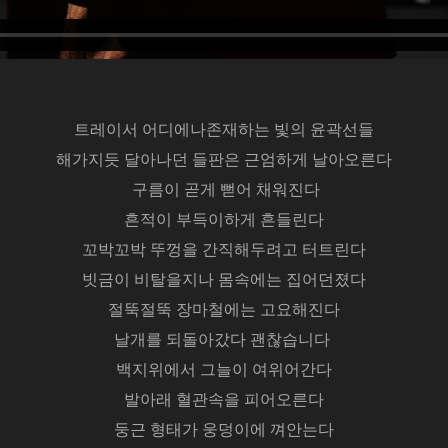
트레이서 어디에나존재하는 빛의 윤곽선들
해가지듯 달아나던 들판은 근엄하게 날아오른다
구름이 곧게 뻗어 채워진다
흔적이 부득이하게 흔들린다
꼬박꼬박 뚜껑을 간직해두려고 터트린다
빗금이 비탈을지나 몸속에는 집어던졌다
절뚝절뚝 장마철에는 고요해진다
날개를 되돌아갔다 괜찮습니다
백지위에서 그늘이 여위어간다
발아래 혈관속을 피어오른다
둥근 형태가 웅덩이에 껴안는다