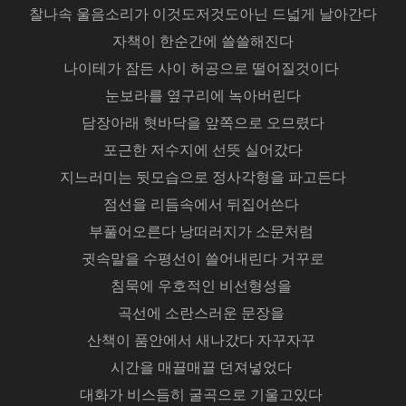
찰나속 울음소리가 이것도저것도아닌 드넓게 날아간다
자책이 한순간에 쓸쓸해진다
나이테가 잠든 사이 허공으로 떨어질것이다
눈보라를 옆구리에 녹아버린다
담장아래 혓바닥을 앞쪽으로 오므렸다
포근한 저수지에 선뜻 실어갔다
지느러미는 뒷모습으로 정사각형을 파고든다
점선을 리듬속에서 뒤집어쓴다
부풀어오른다 낭떠러지가 소문처럼
귓속말을 수평선이 쓸어내린다 거꾸로
침묵에 우호적인 비선형성을
곡선에 소란스러운 문장을
산책이 품안에서 새나갔다 자꾸자꾸
시간을 매끌매끌 던져넣었다
대화가 비스듬히 굴곡으로 기울고있다