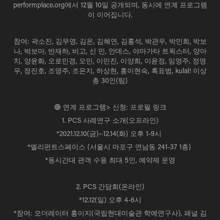
performplace.org에서 12월 10일 공개되며, 동시에 연계 프로그램
이 이어집니다.
참여: 곽소진, 김무영, 김온, 김혜연, 김홍석, 박관우, 박민희, 박보
나, 박보마, 반재하, 비고, 신 민, 안데스, 야마가타 트윅스터, 양아
치, 양윤화, 오로민경, 오민, 이민진, 이양희, 이윤정, 임영주, 정명
우, 정진호, 조영주, 조은지, 하상현, 홍이현숙, 흑표범, kulal! 이상
총 30인(팀)
⠀
🟢 연계 프로그램> 신청: 프로필 링크
1. PCS 사례연구 소개(오프라인)
*2021.12.10(금)~12.14(화) 오후 1-9시
*엘리펀트스페이스 (서울시 마포구 연남동 241-37 1층)
*동시간대 관객 수용 최대 5인, 예약제 운영
⠀
2. PCS 간담회(온라인)
*12.12(일) 오후 4-6시
*참여: 모더레이터 홍이지(국립현대미술관 학예연구사), 패널 김