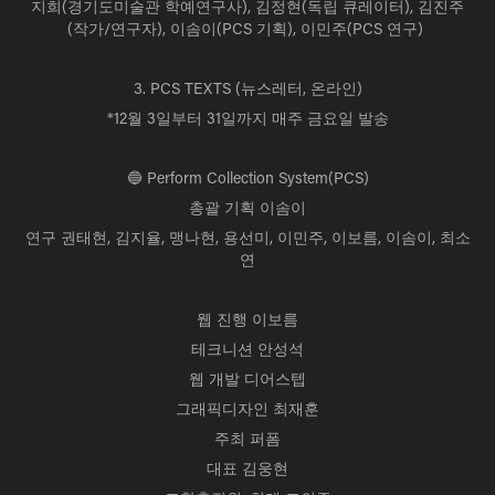
지희(경기도미술관 학예연구사), 김정현(독립 큐레이터), 김진주
(작가/연구자), 이솜이(PCS 기획), 이민주(PCS 연구)
⠀
3. PCS TEXTS (뉴스레터, 온라인)
*12월 3일부터 31일까지 매주 금요일 발송
🔵 Perform Collection System(PCS)
총괄 기획 이솜이
연구 권태현, 김지율, 맹나현, 용선미, 이민주, 이보름, 이솜이, 최소
연
웹 진행 이보름
테크니션 안성석
웹 개발 디어스텝
그래픽디자인 최재훈
주최 퍼폼
대표 김웅현